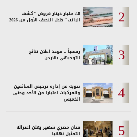
2.8 مليار دينار قروض "كشف
الراتب" خلال النصف الأول من 2026
رسمياً .. موعد اعلان نتائج
التوجيهي بالاردن
تنويه من إدارة ترخيص السائقين
والمركبات اعتبارا من الأحد وحتى
الخميس
فنان مصري شهير يعلن اعتزاله
التمثيل نهائيا