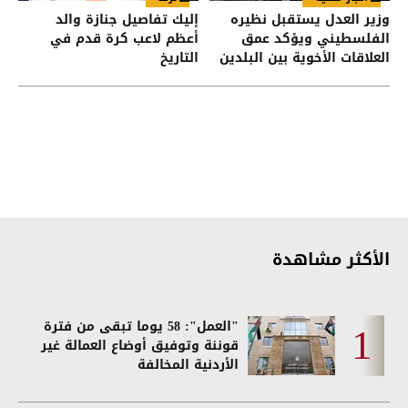
وزير العدل يستقبل نظيره
إليك تفاصيل جنازة والد
الفلسطيني ويؤكد عمق
أعظم لاعب كرة قدم في
العلاقات الأخوية بين البلدين
التاريخ
الشقيقين
الأكثر مشاهدة
"العمل": 58 يوما تبقى من فترة
قوننة وتوفيق أوضاع العمالة غير
الأردنية المخالفة