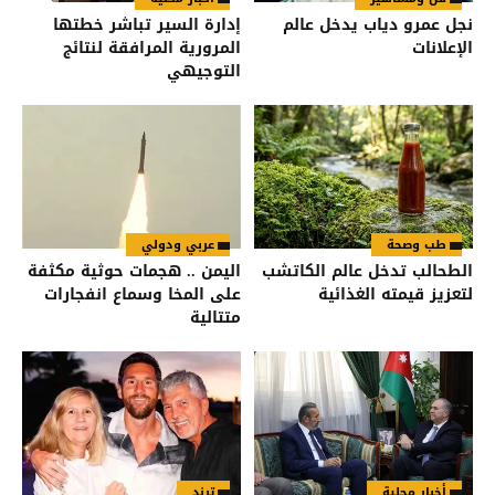
نجل عمرو دياب يدخل عالم
إدارة السير تباشر خطتها
الإعلانات
المرورية المرافقة لنتائج
التوجيهي
طب وصحة
عربي ودولي
الطحالب تدخل عالم الكاتشب
اليمن .. هجمات حوثية مكثفة
لتعزيز قيمته الغذائية
على المخا وسماع انفجارات
متتالية
أخبار محلية
ترند