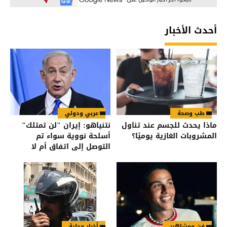
أحدث الأخبار
طب وصحة
عربي ودولي
ماذا يحدث للجسم عند تناول
نتنياهو: إيران "لن تمتلك"
المشروبات الغازية يوميًا؟
أسلحة نووية سواء تم
التوصل إلى اتفاق أم لا
فن ومشاهير
أخبار محلية