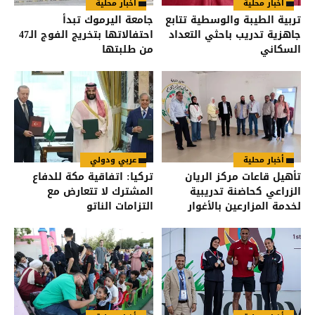
أخبار محلية
أخبار محلية
تربية الطيبة والوسطية تتابع
جامعة اليرموك تبدأ
جاهزية تدريب باحثي التعداد
احتفالاتها بتخريج الفوج الـ47
السكاني
من طلبتها
أخبار محلية
عربي ودولي
تأهيل قاعات مركز الريان
تركيا: اتفاقية مكة للدفاع
الزراعي كحاضنة تدريبية
المشترك لا تتعارض مع
لخدمة المزارعين بالأغوار
التزامات الناتو
الشمالية