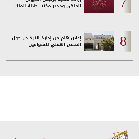
الملكي ومدير مكتب جلالة الملك
إعلان هام من إدارة الترخيص حول
الفحص العملي للسواقين