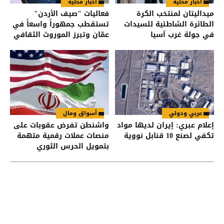
أخبار محلية
أخبار محلية
ميداليتان لمنتخب الكرة
فعاليات "صيف الأردن"
الطائرة الشاطئية للسيدات
تستقطب جمهوراً واسعاً في
في جولة غرب آسيا
عمّان وتبرز الموروث الثقافي
عربي ودولي
أسواق ومال
إعلام عبري: إيران لديها مواد
واشنطن تفرض عقوبات على
تكفي لصنع 10 قنابل نووية
منصات عملات رقمية متهمة
بتمويل الحرس الثوري
الإيراني