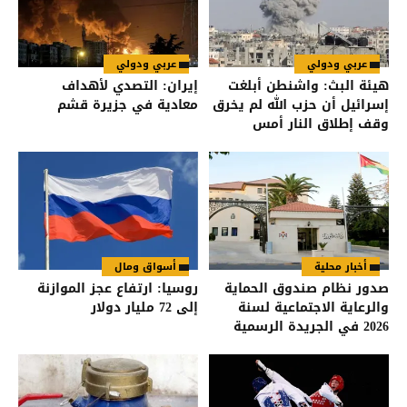
عربي ودولي
عربي ودولي
هيئة البث: واشنطن أبلغت
إيران: التصدي لأهداف
إسرائيل أن حزب الله لم يخرق
معادية في جزيرة قشم
وقف إطلاق النار أمس
أخبار محلية
أسواق ومال
صدور نظام صندوق الحماية
روسيا: ارتفاع عجز الموازنة
والرعاية الاجتماعية لسنة
إلى 72 مليار دولار
2026 في الجريدة الرسمية