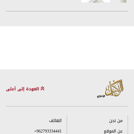
العودة إلى أعلى
من نحن
الهاتف
عن الموقع
+962793334441