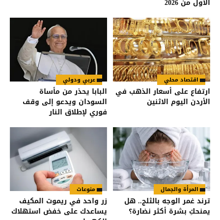
الأول من 2026
اقتصاد محلي
عربي ودولي
ارتفاع على أسعار الذهب في
البابا يحذر من مأساة
الأردن اليوم الاثنين
السودان ويدعو إلى وقف
فوري لإطلاق النار
المرأة والجمال
منوعات
ترند غمر الوجه بالثلج.. هل
زر واحد في ريموت المكيف
يمنحكِ بشرة أكثر نضارة؟
يساعدك على خفض استهلاك