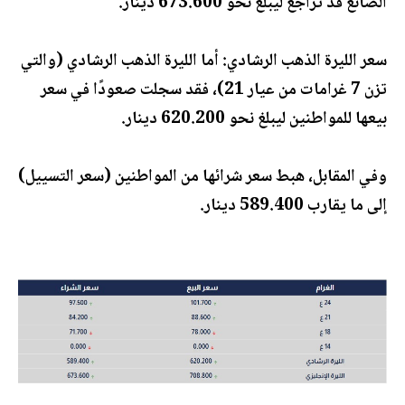
الصائغ قد تراجع ليبلغ نحو 673.600 دينار.
سعر الليرة الذهب الرشادي: أما الليرة الذهب الرشادي (والتي
تزن 7 غرامات من عيار 21)، فقد سجلت صعودًا في سعر
بيعها للمواطنين ليبلغ نحو 620.200 دينار.
وفي المقابل، هبط سعر شرائها من المواطنين (سعر التسييل)
إلى ما يقارب 589.400 دينار.