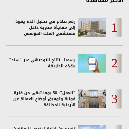
الأكثر مشاهدة
رقم صادم في تحليل الدم يقود
إلى مفاجأة مدوية داخل
مستشفى الملك المؤسس
رسميا.. نتائج التوجيهي عبر "سند"
بهذه الطريقة
"العمل": 58 يوما تبقى من فترة
قوننة وتوفيق أوضاع العمالة غير
الأردنية المخالفة
تنويه من إدارة ترخيص السائقين