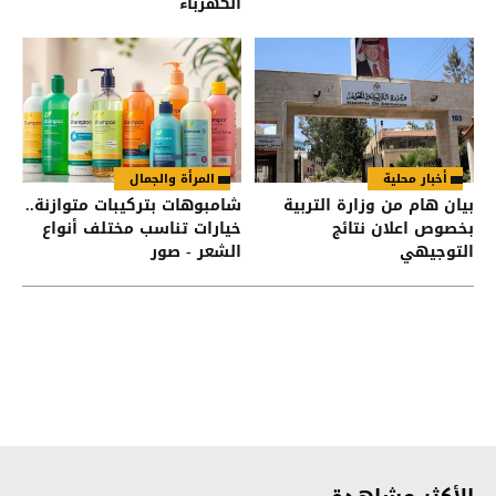
الكهرباء
أخبار محلية
المرأة والجمال
بيان هام من وزارة التربية
شامبوهات بتركيبات متوازنة..
بخصوص اعلان نتائج
خيارات تناسب مختلف أنواع
التوجيهي
الشعر - صور