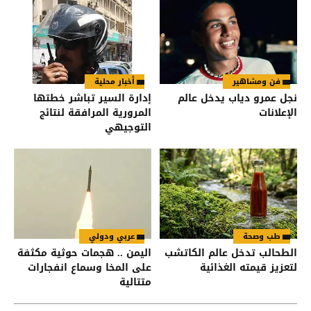
فن ومشاهير
أخبار محلية
نجل عمرو دياب يدخل عالم
إدارة السير تباشر خطتها
الإعلانات
المرورية المرافقة لنتائج
التوجيهي
طب وصحة
عربي ودولي
الطحالب تدخل عالم الكاتشب
اليمن .. هجمات حوثية مكثفة
لتعزيز قيمته الغذائية
على المخا وسماع انفجارات
متتالية