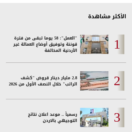
الأكثر مشاهدة
"العمل": 58 يوما تبقى من فترة
قوننة وتوفيق أوضاع العمالة غير
الأردنية المخالفة
2.8 مليار دينار قروض "كشف
الراتب" خلال النصف الأول من 2026
رسمياً .. موعد اعلان نتائج
التوجيهي بالاردن