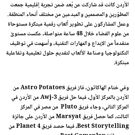
الأردن كانت قد شاركت عن بُعد ضمن تجربة إقليمية جمعت
المطوّرين والمصممين والمبدعين من مختلف أنحاء المنطقة.
وعمل المشاركون على تطوير ألعاب رقمية مبتكرة مستوحاة
من علوم الفضاء خلال 48 ساعة متواصلة، عكست مستوىً
متقدماً من الإبداع والمهارات التقنية، وأسهمت في توظيف
التكنولوجيا وصناعة الألعاب لتقديم حلول تعليمية وتفاعلية
مبتكرة.
وفي ختام الهاكاثون، فاز فريق Astro Potatoes من
الأردن بالمركز الأول، فيما حل فريق Awj-3 من الأردن في
المركز الثاني، وجاء فريق Pluto من مصر في المركز
الثالث، كما حصل فريق Marsyat من الأردن على جائزة
Best Storytelling، فيما حصد فريق Planet 4 من