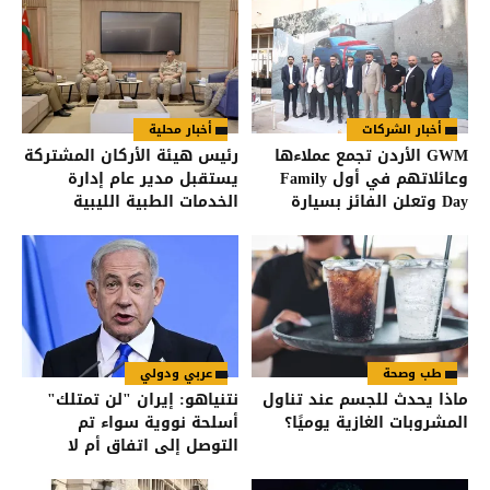
أخبار الشركات
أخبار محلية
GWM الأردن تجمع عملاءها
رئيس هيئة الأركان المشتركة
وعائلاتهم في أول Family
يستقبل مدير عام إدارة
Day وتعلن الفائز بسيارة
الخدمات الطبية الليبية
HAVAL Jolion
طب وصحة
عربي ودولي
ماذا يحدث للجسم عند تناول
نتنياهو: إيران "لن تمتلك"
المشروبات الغازية يوميًا؟
أسلحة نووية سواء تم
التوصل إلى اتفاق أم لا