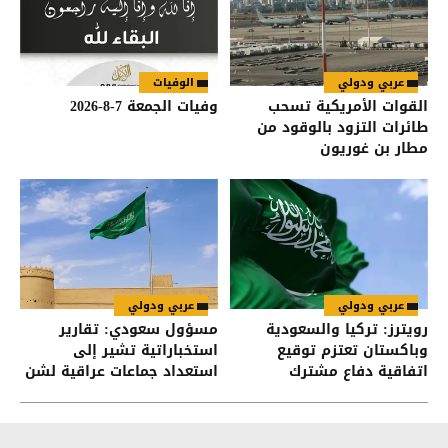
عربي ودولي
الوفيات
القوات الأمريكية تسحب
وفيات الجمعة 7-8-2026
طائرات التزود بالوقود من
مطار بن غوريون
عربي ودولي
عربي ودولي
رويترز: تركيا والسعودية
مسؤول سعودي: تقارير
وباكستان تعتزم توقيع
استخباراتية تشير إلى
اتفاقية دفاع مشترك
استعداد جماعات عراقية لشن
هجمات على السعودية