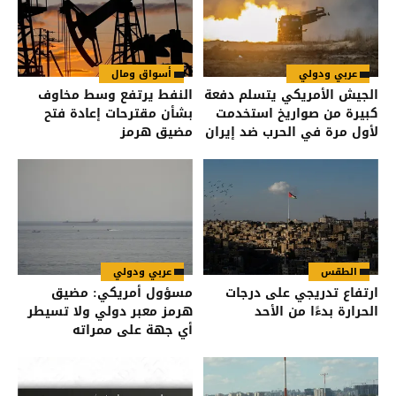
عربي ودولي
أسواق ومال
الجيش الأمريكي يتسلم دفعة
النفط يرتفع وسط مخاوف
كبيرة من صواريخ استخدمت
بشأن مقترحات إعادة فتح
لأول مرة في الحرب ضد إيران
مضيق هرمز
الطقس
عربي ودولي
ارتفاع تدريجي على درجات
مسؤول أمريكي: مضيق
الحرارة بدءًا من الأحد
هرمز معبر دولي ولا تسيطر
أي جهة على ممراته