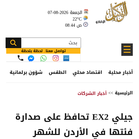
الجمعة 2026-08-07
22°C
08:44 ص
☰
تواصل معنا.. لحظة بلحظة
أخبار محلية
اقتصاد محلي
الطقس
شؤون برلمانية
وظ
الرئيسية
>>
أخبار الشركات
جيلي EX2 تحافظ على صدارة
فئتها في الأردن للشهر