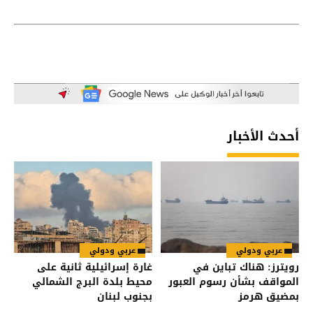
أحدث الأخبار
عربي ودولي
عربي ودولي
رويترز: هناك تباين في
غارة إسرائيلية ثانية على
المواقف بشأن رسوم العبور
محيط بلدة البرج الشمالي
بمضيق هرمز
بجنوب لبنان