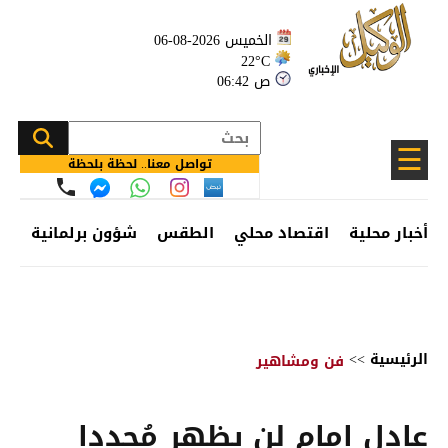
الخميس 2026-08-06
22°C
06:42 ص
☰
تواصل معنا.. لحظة بلحظة
أخبار محلية
اقتصاد محلي
الطقس
شؤون برلمانية
وظ
الرئيسية
>>
فن ومشاهير
عادل إمام لن يظهر مُجددا