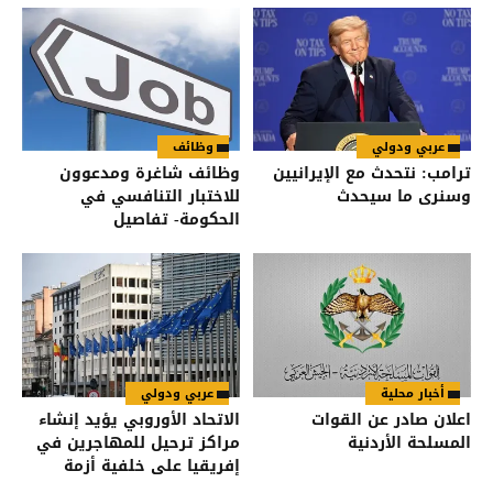
عربي ودولي
وظائف
ترامب: نتحدث مع الإيرانيين
وظائف شاغرة ومدعوون
وسنرى ما سيحدث
للاختبار التنافسي في
الحكومة- تفاصيل
أخبار محلية
عربي ودولي
اعلان صادر عن القوات
الاتحاد الأوروبي يؤيد إنشاء
المسلحة الأردنية
مراكز ترحيل للمهاجرين في
إفريقيا على خلفية أزمة
سبتة