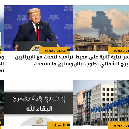
ي ودولي
عربي ودولي
سرائيلية ثانية على محيط
ترامب: نتحدث مع الإيرانيين
وظ
لبرج الشمالي بجنوب لبنان
وسنرى ما سيحدث
لل
تف
ي ودولي
الوفيات