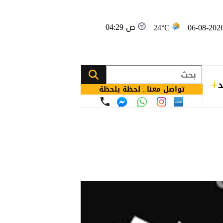
04:29 ص
24°C
د
تواصل معنا.. لحظة بلحظة