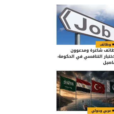
وظائف
ائف شاغرة ومدعوون
اختبار التنافسي في الحكومة-
اصيل
عربي ودولي