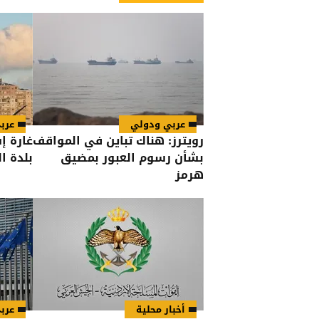
عربي ودولي
عرب
رويترز: هناك تباين في المواقف
غارة إ
بشأن رسوم العبور بمضيق
بلدة ا
هرمز
أخبار محلية
عرب