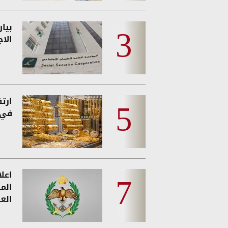
بيا
الا
ارت
في 
اعل
الم
الع