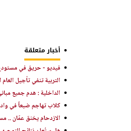
أخبار متعلقة
فيديو - حريق في مستودع
التربية تنفي تأجيل العام
الداخلية : هدم جميع مباني فن
كلاب تهاجم ضبعاً في وادي
الازدحام يخنق عمّان .. م
هل ستُعلن نتائج التوجيهي