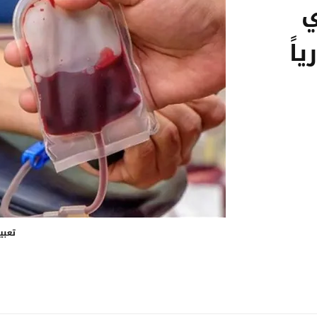
ي
اً
تعبي