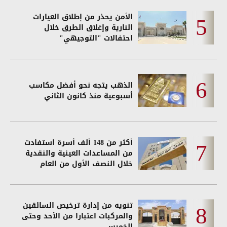
الأمن يحذر من إطلاق العيارات
النارية وإغلاق الطرق خلال
احتفالات "التوجيهي"
الذهب يتجه نحو أفضل مكاسب
أسبوعية منذ كانون الثاني
أكثر من 148 ألف أسرة استفادت
من المساعدات العينية والنقدية
خلال النصف الأول من العام
تنويه من إدارة ترخيص السائقين
والمركبات اعتبارا من الأحد وحتى
الخميس