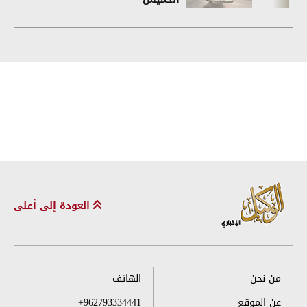
العودة إلى أعلى
من نحن
الهاتف
عن الموقع
+962793334441