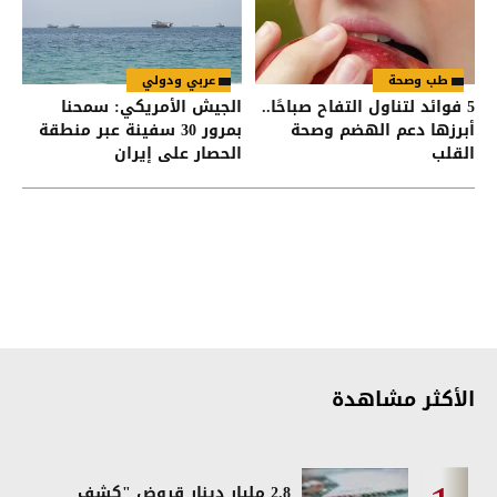
طب وصحة
عربي ودولي
5 فوائد لتناول التفاح صباحًا..
الجيش الأمريكي: سمحنا
أبرزها دعم الهضم وصحة
بمرور 30 سفينة عبر منطقة
القلب
الحصار على إيران
الأكثر مشاهدة
2.8 مليار دينار قروض "كشف