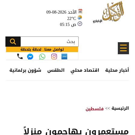
الأحد 2026-08-09
22°C
05:15 ص
☰
تواصل معنا.. لحظة بلحظة
أخبار محلية
اقتصاد محلي
الطقس
شؤون برلمانية
وظ
الرئيسية
>>
فلسطين
مستعمرون يهاجمون منزلاً