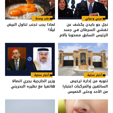
عربي ودولي
طب وصحة
نجل جو بايدن يكشف عن
لماذا يجب تجنب تناول البيض
تفشي السرطان في جسد
ليلًا؟
الرئيس السابق مصحوبا بآلام
شديدة
أخبار محلية
أخبار محلية
تنويه من إدارة ترخيص
وزير الخارجية يجري اتصالا
السائقين والمركبات اعتبارا
هاتفيا مع نظيره البحريني
من الأحد وحتى الخميس