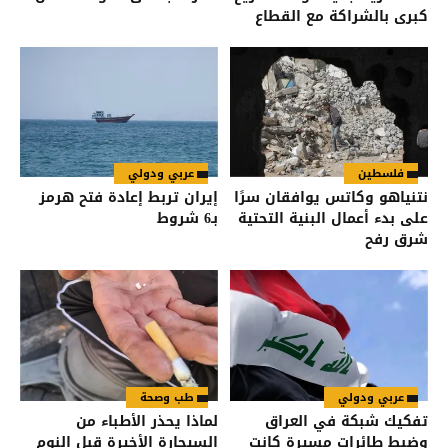
كبرى بالشراكة مع القطاع
الخاص
فلسطين
عربي ودولي
نتنياهو وكاتس يوافقان سرًا
إيران تربط إعادة فتح هرمز
على بدء أعمال البنية التحتية
بـ6 شروط
شرق رفح
عربي ودولي
طب وصحة
تفكيك شبكة في العراق
لماذا يحذر الأطباء من
وضبط طائرات مسيرة كانت
السيجارة الأخيرة قبل النوم