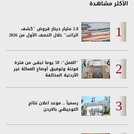
الأكثر مشاهدة
2.8 مليار دينار قروض "كشف
الراتب" خلال النصف الأول من 2026
"العمل": 58 يوما تبقى من فترة
قوننة وتوفيق أوضاع العمالة غير
الأردنية المخالفة
رسمياً .. موعد اعلان نتائج
التوجيهي بالاردن