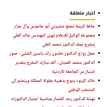
أخبار متعلقة
جاهة كريمة تجمع عشيرتي أبو جاموس وآل جرار
مجموعة الوكيل للإعلام تهنئ المهندس خالد العلي
بتخرج نجله الدكتور محمد العلي
حفل زواج الدكتور خلدون رائد ياسين الشلبي - صور
الدكتور محمد العميان.. ألف مبارك التخرج بتقدير
امتياز من الجامعة الأردنية
خالد الزيود يتوج بذهبية بطولة المملكة وينضم إلى
المنتخب الوطني
تهنئة للدكتور رعد القصار بمناسبة اجتياز الدكتوراه