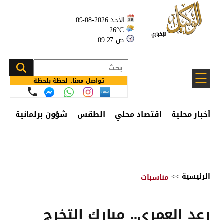
الأحد 2026-08-09
26°C
09:27 ص
☰
تواصل معنا.. لحظة بلحظة
أخبار محلية
اقتصاد محلي
الطقس
شؤون برلمانية
وظ
الرئيسية
>>
مناسبات
رعد العمري.. مبارك التخرج