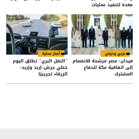
معدة لتنفيذ عمليات
عربي ودولي
أخبار محلية
فيدان: مصر مرشحة للانضمام
"النقل البري" تطلق اليوم
إلى اتفاقية مكة للدفاع
خطي جرش–إربد وإربد–
المشترك
الزرقاء تجريبيًا