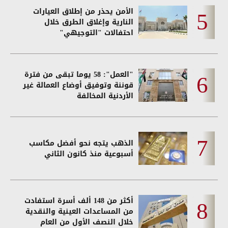
الأمن يحذر من إطلاق العيارات
النارية وإغلاق الطرق خلال
احتفالات "التوجيهي"
"العمل": 58 يوما تبقى من فترة
قوننة وتوفيق أوضاع العمالة غير
الأردنية المخالفة
الذهب يتجه نحو أفضل مكاسب
أسبوعية منذ كانون الثاني
أكثر من 148 ألف أسرة استفادت
من المساعدات العينية والنقدية
خلال النصف الأول من العام