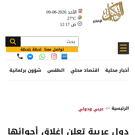
الأحد 2026-08-09
27°C
12:17 ص
☰
تواصل معنا.. لحظة بلحظة
أخبار محلية
اقتصاد محلي
الطقس
شؤون برلمانية
وظ
الرئيسية
>>
عربي ودولي
دول عربية تعلن إغلاق أجوائها