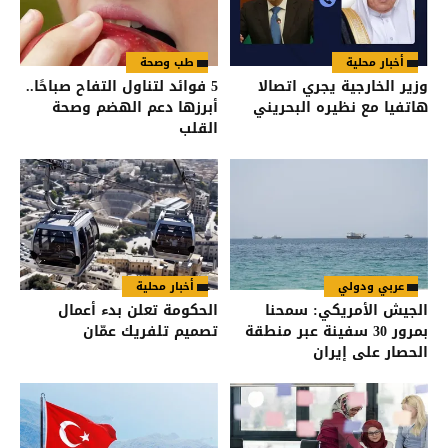
أخبار محلية
طب وصحة
وزير الخارجية يجري اتصالا
5 فوائد لتناول التفاح صباحًا..
هاتفيا مع نظيره البحريني
أبرزها دعم الهضم وصحة
القلب
عربي ودولي
أخبار محلية
الجيش الأمريكي: سمحنا
الحكومة تعلن بدء أعمال
بمرور 30 سفينة عبر منطقة
تصميم تلفريك عمّان
الحصار على إيران