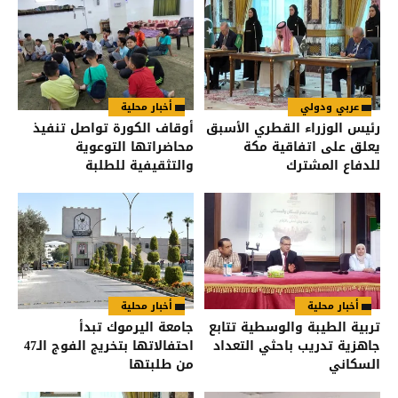
عربي ودولي
أخبار محلية
رئيس الوزراء القطري الأسبق
أوقاف الكورة تواصل تنفيذ
يعلق على اتفاقية مكة
محاضراتها التوعوية
للدفاع المشترك
والتثقيفية للطلبة
أخبار محلية
أخبار محلية
تربية الطيبة والوسطية تتابع
جامعة اليرموك تبدأ
جاهزية تدريب باحثي التعداد
احتفالاتها بتخريج الفوج الـ47
السكاني
من طلبتها