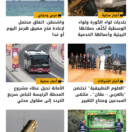
أخبار محلية
عربي ودولي
بلديات لواء الكورة ولواء
واشنطن: اتفاق محتمل
الوسطية تُكثّف حملاتها
لإعادة فتح مضيق هرمز اليوم
البيئية وأعمالها الخدمية
أو غدا
أخبار الشركات
أخبار محلية
"العلوم التطبيقية" تحتضن
الأمانة تحيل عطاء مشروع
"بالعربي – عمّان".. ملتقى
المحطة الرئيسة للباص سريع
المبدعين وصناع التغيير
التردد إلى مقاول محلي