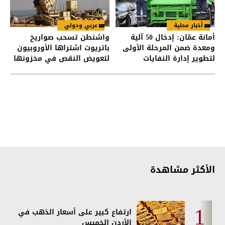
أخبار محلية
عربي ودولي
أمانة عمّان: إدخال 50 آلية
واشنطن تسحب صواريخ
ومعدة ضمن المرحلة الأولى
باتريوت اشتراها الأوروبيون
لتطوير إدارة النفايات
لتعويض النقص في مخزونها
الأكثر مشاهدة
ارتفاع كبير على أسعار الذهب في
الأردن الخميس