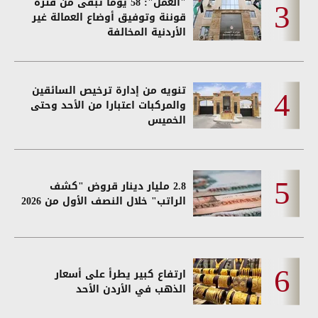
"العمل": 58 يوما تبقى من فترة
قوننة وتوفيق أوضاع العمالة غير
الأردنية المخالفة
تنويه من إدارة ترخيص السائقين
والمركبات اعتبارا من الأحد وحتى
الخميس
2.8 مليار دينار قروض "كشف
الراتب" خلال النصف الأول من 2026
ارتفاع كبير يطرأ على أسعار
الذهب في الأردن الأحد