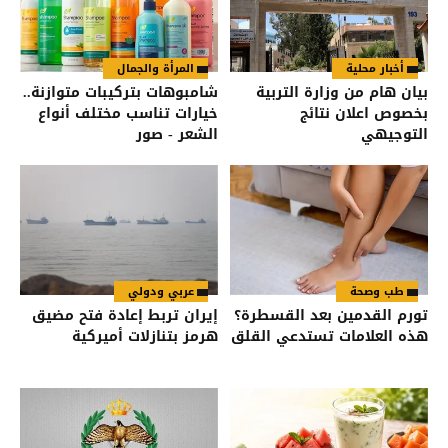
أخبار محلية
المرأة والجمال
بيان هام من وزارة التربية
شامبوهات بتركيبات متوازنة..
بخصوص اعلان نتائج
خيارات تناسب مختلف أنواع
التوجيهي
الشعر - صور
طب وصحة
عربي ودولي
تورم القدمين بعد القسطرة؟
إيران تربط إعادة فتح مضيق
هذه العلامات تستدعي القلق
هرمز بتنازلات أميركية