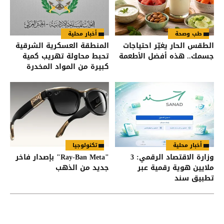
طب وصحة
أخبار محلية
الطقس الحار يغيّر احتياجات
المنطقة العسكرية الشرقية
جسمك.. هذه أفضل الأطعمة
تحبط محاولة تهريب كمية
كبيرة من المواد المخدرة
بواسطة بالونات موجهة
أخبار محلية
تكنولوجيا
وزارة الاقتصاد الرقمي: 3
"Ray-Ban Meta" بإصدار فاخر
ملايين هوية رقمية عبر
جديد من الذهب
تطبيق سند