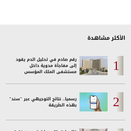
الأكثر مشاهدة
رقم صادم في تحليل الدم يقود
إلى مفاجأة مدوية داخل
مستشفى الملك المؤسس
رسميا.. نتائج التوجيهي عبر "سند"
بهذه الطريقة