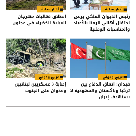
أخبار محلية
أخبار محلية
رئيس الديوان الملكي يرعى
انطلاق فعاليات مهرجان
احتفال أهالي الرمثا بالأعياد
العباءة الخضراء في عجلون
والمناسبات الوطنية
عربي ودولي
عربي ودولي
فيدان: اتفاق الدفاع بين
إصابة 3 عسكريين لبنانيين
تركيا وباكستان والسعودية لا
وعدوان على الجنوب
يستهدف إيران