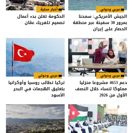
عربي ودولي
أخبار محلية
الجيش الأمريكي: سمحنا
الحكومة تعلن بدء أعمال
بمرور 30 سفينة عبر منطقة
تصميم تلفريك عمّان
الحصار على إيران
عربي ودولي
عربي ودولي
دعم 4653 مشروعا منزليا
تركيا تطالب روسيا وأوكرانيا
مملوكا لنساء خلال النصف
بتعليق الهجمات في البحر
الأول من 2026
الأسود