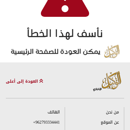
العودة إلى أعلى
من نحن
الهاتف
عن الموقع
+962793334441