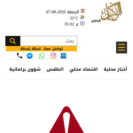
الجمعة 2026-08-07
31°C
05:02 م
☰
تواصل معنا.. لحظة بلحظة
أخبار محلية
اقتصاد محلي
الطقس
شؤون برلمانية
وظ